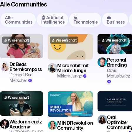
Alle Communities
Alle
🤖 Artificial
💻
💼
Communities
Intelligence
Technologie
Business
🔬 Wissenschaft
🔬 Wissenschaft
🔬 Wissenschaft
Personal
Dr. Beas
Branding
Microhabit mit
Elternkompass
Miriam Junge
David
Dr. med. Bea
Miriam Junge
Matusiewicz
Merscher
🔬 Wissenschaft
🔬 Wissenschaft
🔬 Wissenschaft
Oral
Wizdomblendz
Optimizer
MINDRevolution
Academy
Communit
Community