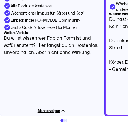
Wöchen
Alle Produkte kostenlos
andere
Wöchentlicher Impuls für Körper und Kopf
Weitere Vort
Du hast 
Einblick in die FORMCLUB Community
Kein "ic
Gratis Guide: 7 Tage Reset für Männer
Weitere Vorteile:
Du willst wissen wer Fabian Form ist und
Du beko
wofür er steht? Hier fängst du an. Kostenlos.
Struktur
Unverbindlich. Aber nicht ohne Wirkung.
Körper, 
- Gemei
Mehr anzeigen