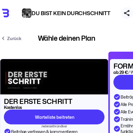
DU BIST KEIN DURCHSCHNITT
Wähle deinen Plan
Zurück
FORM
ab 29 €
/ 
Beiträ
DER ERSTE SCHRITT
Alle P
Kostenlos
Alle E
Warteliste beitreten
Trainin
Ernähr
Jederzeit kündbar
funktio
Beiträge verfassen & kommentieren