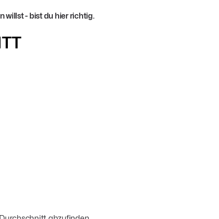
illst - bist du hier richtig.
ITT
 Durchschnitt abzufinden.