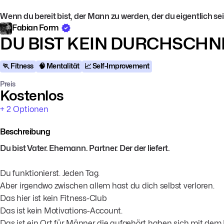
Wenn du bereit bist, der Mann zu werden, der du eigentlich sein w
Fabian Form
DU BIST KEIN DURCHSCHN
🏃 Fitness
🧠 Mentalität
📈 Self-Improvement
Preis
Kostenlos
+ 2 Optionen
Beschreibung
Du bist Vater. Ehemann. Partner. Der der liefert.
Du funktionierst. Jeden Tag.
Aber irgendwo zwischen allem hast du dich selbst verloren.
Das hier ist kein Fitness-Club
Das ist kein Motivations-Account.
Das ist ein Ort für Männer die aufgehört haben sich mit dem