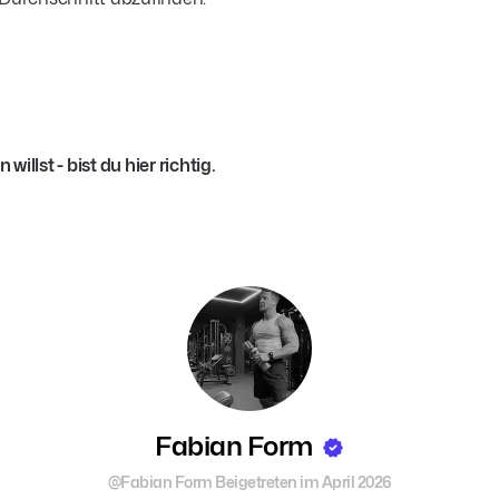
illst - bist du hier richtig.
Fabian Form
@Fabian Form
Beigetreten im April 2026