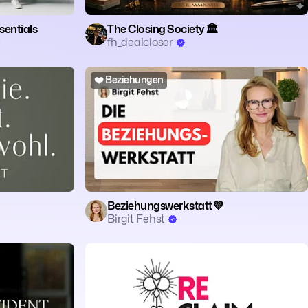
entials
The Closing Society 🏛️
fh_dealcloser
🔥 Motivation
❤️ Beziehungen
Beziehungswerkstatt💜
Birgit Fehst
🗣️ Coaching
📈 Self-Improvement