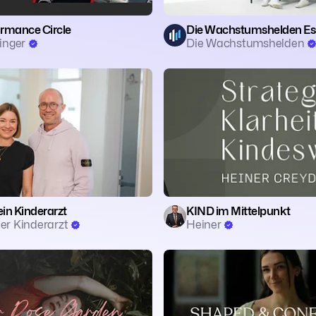
ormance Circle
Die Wachstumshelden Ess
linger
Die Wachstumshelden
🔬 Wissenschaft
❤️ Beziehungen
🗣️ Coaching
in Kinderarzt
KIND im Mittelpunkt
der Kinderarzt
Heiner
t
🧠 Mentalität
🏃 Fitness
vement