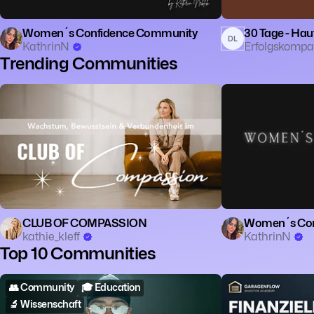
Women´s Confidence Community
30 Tage - Hau
DL
KathrinN
Erfolgskomp
Trending Communities
🧘 Achtsamkeit
📈 Self-Improvement
👥 Community
🧠
🧙 Spiritualität
CLUB OF COMPASSION
Women´s Con
kathie_kleff
KathrinN
Top 10 Communities
👥 Community
🎓 Education
🏠 Real Estate
💰
🔬 Wissenschaft