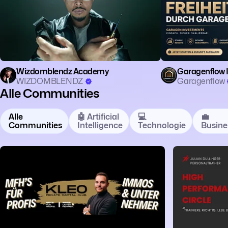
Wizdomblendz Academy
Garagenflow 
WIZDOMBLENDZ
Garagenflow
Alle Communities
Alle
🤖 Artificial
💻
💼
Communities
Intelligence
Technologie
Busine
💼 Business
👥 Community
🏠 Real Estate
🏃 Fitness
⚽️ 