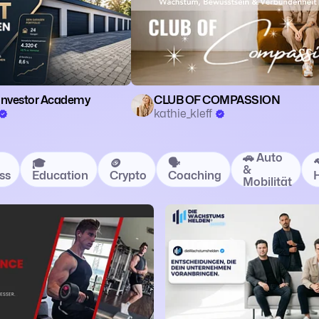
Investor Academy
CLUB OF COMPASSION
kathie_kleff
🚗 Auto
🎓
🪙
🗣️

&
ss
Education
Crypto
Coaching
Mobilität
Sport
💼 Business
🎓 Education
👔 