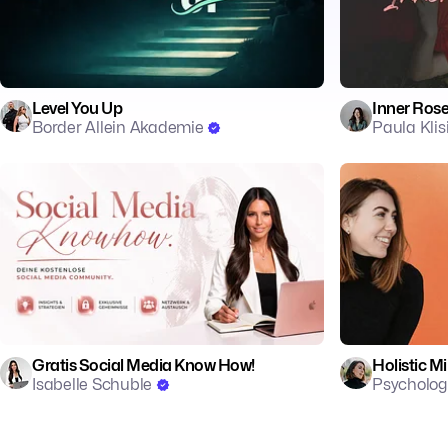
Level You Up
Inner Ros
Border Allein Akademie
Paula Klis
💼 Business
📱Digital Marketing
🧘 Achtsamkei
📱 Social Media
📈 Self-Impro
Gratis Social Media Know How!
Holistic 
Isabelle Schuble
Psycholog