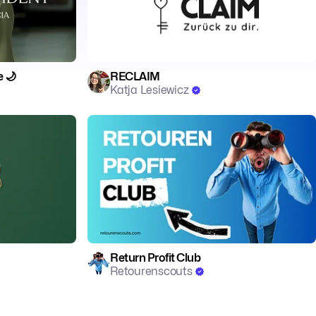
e 🌙
RECLAIM
Katja Lesiewicz
Return Profit Club
Retourenscouts