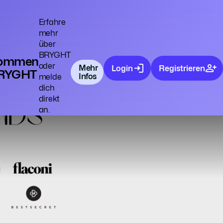
Erfahre
mehr
über
BRYGHT
kommen
oder
Mehr
Login
Registrieren
BRYGHT
Infos
melde
dich
direkt
an.