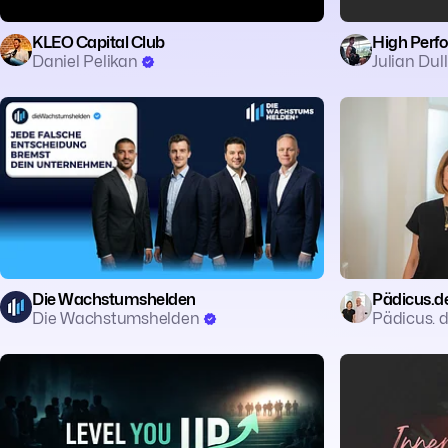
KLEO Capital Club
High Perf
Daniel Pelikan
Julian Dul
💼 Business
🎓 Education
👔 Entrepreneurship
👪 Erziehung
Die Wachstumshelden
Pädicus.de
Die Wachstumshelden
Pädicus. 
🗣️ Coaching
🧠 Mentalität
🔥 Motivation
🧘 Achtsamkei
📈 Self-Impro