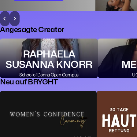
Angesagte Creator
RAPHAELA
SUSANNA KNORR
ME
School of Donna Open Campus
UG
Neu auf BRYGHT
👥 Community
🧠 Mentalität
🧙 Spiritualität