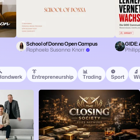
School of Donna Open Campus
GIDE: 
Raphaela Susanna Knorr
Philip

👔
📊
⚽️
🔬
Handwerk
Entrepreneurship
Trading
Sport
Wi
Entrepreneurship
🗣️ Coaching
📈 Self-Improvement