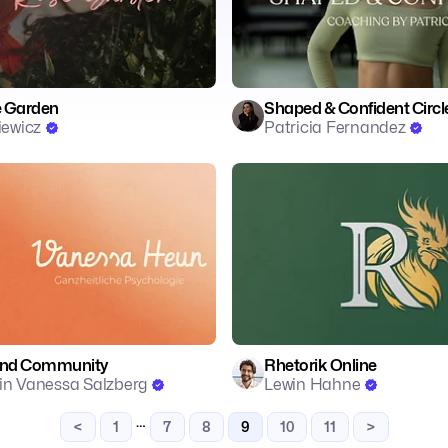
e Garden
Shaped & Confident Circl
iewicz
Patricia Fernandez
t
🧠 Mentalität
🎓 Education
vement
Mind Community
Rhetorik Online
in Vanessa Salzberg
Lewin Hahne
…
<
1
7
8
9
10
11
>