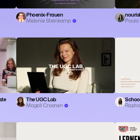
Phoenix-Frauen
nouris
Melanie Steinkamp
Paula 
🗣️ Coachi
ste
The UGC Lab
Schoo
Magali Croonen
Rapha
🗣️ Coaching
👥 Community
📱 Social Media
🗣️ Coachi