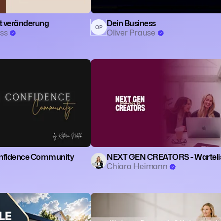
t veränderung
Dein Business
OP
ass
Oliver Prause
 Mentalität
🧙 Spiritualität
fidence Community
NEXT GEN CREATORS - Warteli
Chiara Heimann
 Finanzen
🧘 Achtsamkeit
📈 Self-Improvement
🧙 Spiritualität