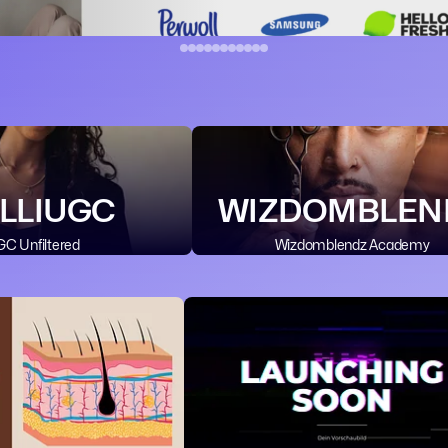
LLIUGC
WIZDOMBLEN
C Unfiltered
Wizdomblendz Academy