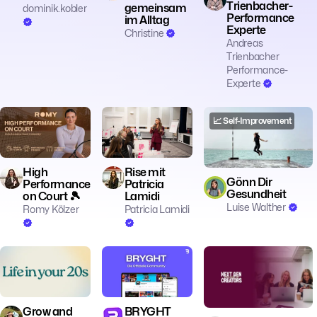
Trienbacher-
gemeinsam
dominik.kobler
Performance
im Alltag
Experte
Christine
Andreas
Trienbacher
Performance-
Experte
🗣️ Coaching
💄 Beauty
📈 Self-Improvement
🧠 Mentalität
💼 Business
⚽️ Sport
High
Rise mit
Gönn Dir
Performance
Patricia
Gesundheit
on Court 🎾
Lamidi
Luise Walther
Romy Kölzer
Patricia Lamidi
👥 Community
👥 Community
Grow and
BRYGHT