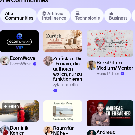
Alle
🤖 Artificial
💻
💼
Communities
Intelligence
Technologie
Business
🗣️ Coaching
🧘 Achtsamkeit
👥 Community
☕ Lifestyle
EcomWave
Zurück zu Dir
Boris Pittner
- Frauen, die
EcomWave
Medium/Mentor
aufhören
Boris Pittner
wollen, nur zu
funktionieren
zyklusrebellin
✈️ Reisen
👥 Community
☕ Lifestyle
🗣️ Coaching
Dominik
Raum für
Andreas
Kobler
Nähe –