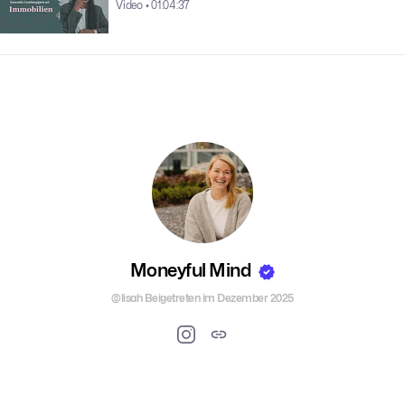
Video • 01:04:37
ist seit Jahren erfolgreicher Youtuber und erklärt uns, wie
man mit Youtube startet, welche Technik man braucht und
was man darüber hinaus beachten muss.
Nach der Freischaltung erhältst du alle aktuellen UND
alle
zukünftigen Talks
automatisch als Bundle! 🎉
👉🏼 Als Mitglied der
Moneyful Masterminds
erhältst du alle
Aufzeichnungen
kostenfrei
!
Moneyful Mind
@lisah
Beigetreten im Dezember 2025