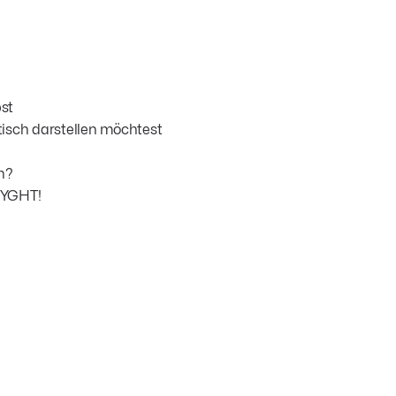
st
isch darstellen möchtest
n?
RYGHT!