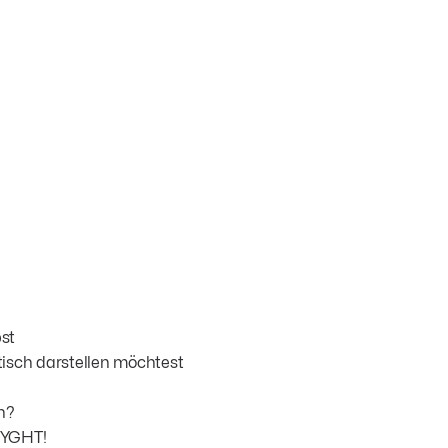
st
isch darstellen möchtest
n?
RYGHT!