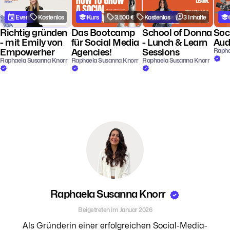
Event
Kostenlos
Kurs
3.500 €
Kostenlos
Playlist
3 Inhalte
Richtig gründen
Das Bootcamp
School of Donna
Soc
- mit Emily von
für Social Media
- Lunch & Learn
Aud
Empowerher
Agencies!
Sessions
Rapha
Raphaela Susanna Knorr
Raphaela Susanna Knorr
Raphaela Susanna Knorr
Raphaela Susanna Knorr
Beigetreten im Januar 2026
Als Gründerin einer erfolgreichen Social-Media-