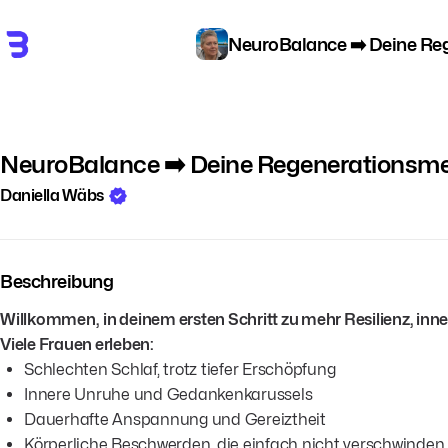
NeuroBalance ➡️ Deine Re
NeuroBalance ➡️ Deine Regenerationsm
Daniella Wäbs
Beschreibung
Willkommen,
in deinem ersten Schritt zu mehr Resilienz, inne
Viele Frauen erleben:
Schlechten Schlaf, trotz tiefer Erschöpfung
Innere Unruhe und Gedankenkarussels
Dauerhafte Anspannung und Gereiztheit
Körperliche Beschwerden, die einfach nicht verschwinden.