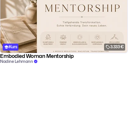
Kurs
3.333 €
Embodied Woman Mentorship
Nadine Lehmann