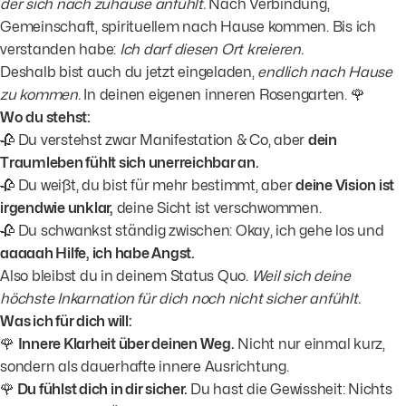
der sich nach zuhause anfühlt.
Nach Verbindung,
Gemeinschaft, spirituellem nach Hause kommen. Bis ich
verstanden habe:
Ich darf diesen Ort kreieren.
Deshalb bist auch du jetzt eingeladen,
endlich nach Hause
zu kommen.
In deinen eigenen inneren Rosengarten. 🌹
Wo du stehst:
🥀 Du verstehst zwar Manifestation & Co, aber
dein
Traumleben fühlt sich unerreichbar an.
🥀 Du weißt, du bist für mehr bestimmt, aber
deine Vision ist
irgendwie unklar,
deine Sicht ist verschwommen.
🥀 Du schwankst ständig zwischen: Okay, ich gehe los und
aaaaah Hilfe, ich habe Angst.
Also bleibst du in deinem Status Quo.
Weil sich deine
höchste Inkarnation für dich noch nicht sicher anfühlt.
Was ich für dich will:
🌹
Innere Klarheit über deinen Weg.
Nicht nur einmal kurz,
sondern als dauerhafte innere Ausrichtung.
🌹
Du fühlst dich in dir sicher.
Du hast die Gewissheit: Nichts