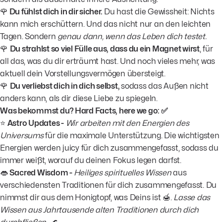
🌹
Du fühlst dich in dir sicher.
Du hast die Gewissheit: Nichts
kann mich erschüttern. Und das nicht nur an den leichten
Tagen. Sondern
genau dann, wenn das Leben dich testet.
🌹
Du strahlst so viel Fülle aus, dass du ein Magnet wirst
, für
all das, was du dir erträumt hast. Und noch vieles mehr, was
aktuell dein Vorstellungsvermögen übersteigt.
🌹
Du verliebst dich in dich selbst,
sodass das Außen nicht
anders kann, als dir diese Liebe zu spiegeln.
Was bekommst du? Hard Facts, here we go: ✅
⭐️
Astro Updates -
Wir arbeiten mit den Energien des
Universums
für die maximale Unterstützung. Die wichtigsten
Energien werden juicy für dich zusammengefasst, sodass du
immer weißt, worauf du deinen Fokus legen darfst.
👄
Sacred Wisdom -
Heiliges spirituelles Wissen
aus
verschiedensten Traditionen für dich zusammengefasst. Du
nimmst dir aus dem Honigtopf, was Deins ist 🍯.
Lasse das
Wissen aus Jahrtausende alten Traditionen durch dich