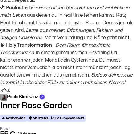
durchfließen. 🌊
🍓
Paulas Letter -
Persönliche Geschichten und Einblicke in
mein Leben
aus denen du in real time lernen kannst. Raw,
Real, Emotional. Das ist mein intimster Raum - Den es jemals
geben wird.
Lerne aus meinen Erfahrungen, Fehlern und
heiligen Downloads.
Mehr Verbindung und Nähe geht nicht.
🧠
Holy Transformation -
Dein Raum für maximale
Transformation.
In einem gemeinsamen Havening Call
kalibrieren wir jeden Monat dein System neu. Du musst
nichts mehr versuchen, dich nicht mehr mühsam jeden Tag
ausrichten. Wir machen das gemeinsam.
Sodass deine neue
Identität in absoluter Fülle zu deinem mühelosen Normal
wird.
Paula Klisiewicz
Inner Rose Garden
🧘 Achtsamkeit
🧠 Mentalität
📈 Self-Improvement
Preis
55 €