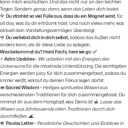
kann mich erschüttern. Und das nicht nur an den leichten
Tagen. Sondern
genau dann, wenn das Leben dich testet.
🌹
Du strahlst so viel Fülle aus, dass du ein Magnet wirst
, für
all das, was du dir erträumt hast. Und noch vieles mehr, was
aktuell dein Vorstellungsvermögen übersteigt.
🌹
Du verliebst dich in dich selbst,
sodass das Außen nicht
anders kann, als dir diese Liebe zu spiegeln.
Was bekommst du? Hard Facts, here we go: ✅
⭐️
Astro Updates -
Wir arbeiten mit den Energien des
Universums
für die maximale Unterstützung. Die wichtigsten
Energien werden juicy für dich zusammengefasst, sodass du
immer weißt, worauf du deinen Fokus legen darfst.
👄
Sacred Wisdom -
Heiliges spirituelles Wissen
aus
verschiedensten Traditionen für dich zusammengefasst. Du
nimmst dir aus dem Honigtopf, was Deins ist 🍯.
Lasse das
Wissen aus Jahrtausende alten Traditionen durch dich
durchfließen. 🌊
🍓
Paulas Letter -
Persönliche Geschichten und Einblicke in