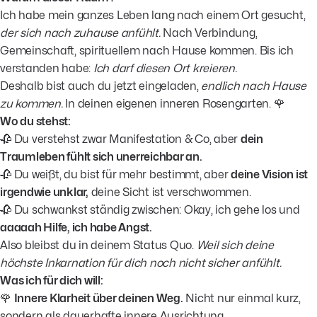
Ich habe mein ganzes Leben lang nach einem Ort gesucht,
der sich nach zuhause anfühlt.
Nach Verbindung,
Gemeinschaft, spirituellem nach Hause kommen. Bis ich
verstanden habe:
Ich darf diesen Ort kreieren.
Deshalb bist auch du jetzt eingeladen,
endlich nach Hause
zu kommen.
In deinen eigenen inneren Rosengarten. 🌹
Wo du stehst:
🥀 Du verstehst zwar Manifestation & Co, aber
dein
Traumleben fühlt sich unerreichbar an.
🥀 Du weißt, du bist für mehr bestimmt, aber
deine Vision ist
irgendwie unklar,
deine Sicht ist verschwommen.
🥀 Du schwankst ständig zwischen: Okay, ich gehe los und
aaaaah Hilfe, ich habe Angst.
Also bleibst du in deinem Status Quo.
Weil sich deine
höchste Inkarnation für dich noch nicht sicher anfühlt.
Was ich für dich will:
🌹
Innere Klarheit über deinen Weg.
Nicht nur einmal kurz,
sondern als dauerhafte innere Ausrichtung.