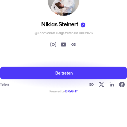
Niklas Steinert
@EcomWave
Beigetreten im Juni 2026
Beitreten
Teilen
Powered by
BRYGHT