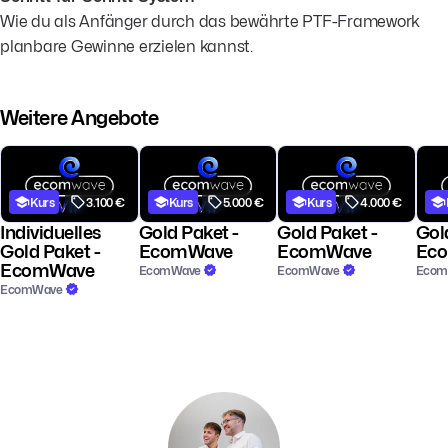
Wie du als Anfänger durch das bewährte PTF-Framework
planbare Gewinne erzielen kannst.
Weitere Angebote
Kurs
3.100 €
Kurs
5.000 €
Kurs
4.000 €
Individuelles
Gold Paket -
Gold Paket -
Gol
Gold Paket -
EcomWave
EcomWave
Ec
EcomWave
EcomWave
EcomWave
Eco
EcomWave