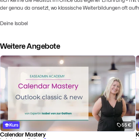
«Ich kenne die Realität im Office aus eigener Erfahrung – m
der genau da ansetzt, wo klassische Weiterbildungen oft aufh
Deine Isabel
Weitere Angebote
Kurs
55 €
Calendar Mastery
K