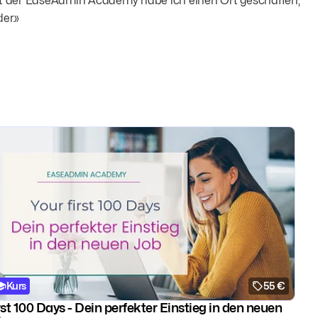
Mit der EaseAdmin Academy habe ich einen Ort geschaffen,
er.»
Kurs
55 €
rst 100 Days - Dein perfekter Einstieg in den neuen