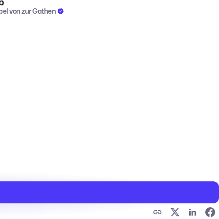
b
bel von zur Gathen