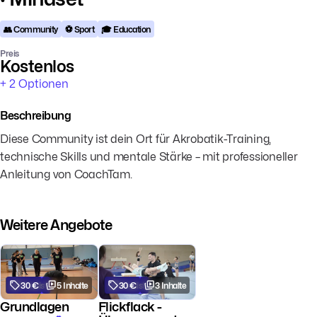
👥 Community
⚽️ Sport
🎓 Education
Preis
Kostenlos
+ 2 Optionen
Beschreibung
Diese Community ist dein Ort für Akrobatik-Training,
technische Skills und mentale Stärke – mit professioneller
Anleitung von CoachTam.
Weitere Angebote
30 €
Playlist
5 Inhalte
30 €
Playlist
3 Inhalte
Grundlagen
Flickflack -