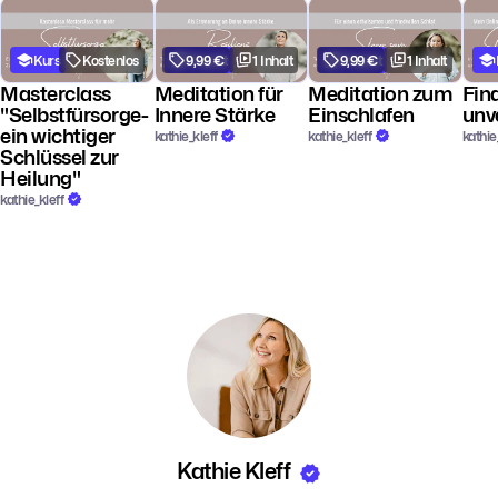
Kurs
Kostenlos
9,99 €
Playlist
1 Inhalt
9,99 €
Playlist
1 Inhalt
Masterclass
Meditation für
Meditation zum
Fin
"Selbstfürsorge-
Innere Stärke
Einschlafen
unv
ein wichtiger
kathie_kleff
kathie_kleff
kathie
Schlüssel zur
Heilung"
kathie_kleff
Kathie Kleff