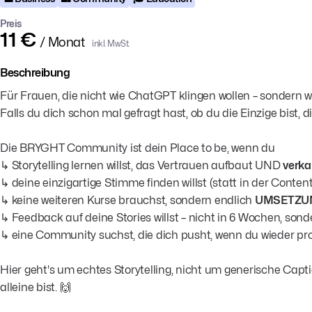
Preis
11 €
/ Monat
inkl. MwSt.
Beschreibung
Für Frauen, die nicht wie ChatGPT klingen wollen – sondern wi
Falls du dich schon mal gefragt hast, ob du die Einzige bist, 
Die BRYGHT Community ist dein Place to be, wenn du
↳ Storytelling lernen willst, das Vertrauen aufbaut UND
verka
↳ deine einzigartige Stimme finden willst (statt in der Cont
↳ keine weiteren Kurse brauchst, sondern endlich
UMSETZU
↳ Feedback auf deine Stories willst – nicht in 6 Wochen, sonde
↳ eine Community suchst, die dich pusht, wenn du wieder pro
Hier geht's um echtes Storytelling, nicht um generische Captio
alleine bist. 🙌