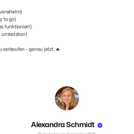
Overwhelm)
y to go)
s funktioniert)
t umsetzbar)
 verkaufen – genau jetzt. 🔥
Alexandra Schmidt