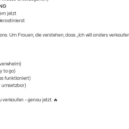
NG
rn jetzt
krastinierst
ns. Um Frauen, die verstehen, dass „Ich will anders verkaufen"
Overwhelm)
y to go)
s funktioniert)
t umsetzbar)
 verkaufen – genau jetzt. 🔥