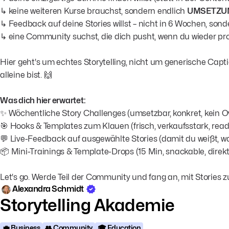
↳ keine weiteren Kurse brauchst, sondern endlich
UMSETZU
↳ Feedback auf deine Stories willst – nicht in 6 Wochen, sonde
↳ eine Community suchst, die dich pusht, wenn du wieder pro
Hier geht's um echtes Storytelling, nicht um generische Captio
alleine bist. 🙌
Was dich hier erwartet:
✨ Wöchentliche Story Challenges (umsetzbar, konkret, kein 
🎯 Hooks & Templates zum Klauen (frisch, verkaufsstark, read
💬 Live-Feedback auf ausgewählte Stories (damit du weißt, wa
📦 Mini-Trainings & Template-Drops (15 Min, snackable, direk
Let's go. Werde Teil der Community und fang an, mit Stories zu
Alexandra Schmidt
Storytelling Akademie
💼 Business
👥 Community
🎓 Education