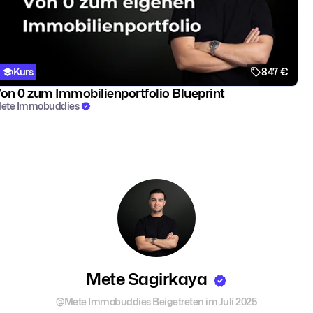
Kurs
847 €
on 0 zum Immobilienportfolio Blueprint
ete Immobuddies
Mete Sagirkaya
@Mete Immobuddies
Beigetreten im Juli 2025