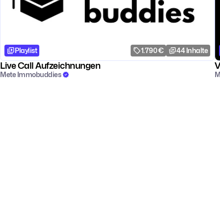
Playlist
1.790 €
44 Inhalte
Live Call Aufzeichnungen
V
Mete Immobuddies
M