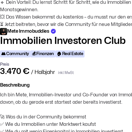
🔹 Dein Vorteil: Du lernst Schritt für Schritt, wie du Immobil
Monatsgewinnen.
💥 Das Wissen bekommst du kostenlos – du musst nur den er
⏳ Jetzt beitreten, bevor wir die Community für neue Mitgliede
Mete Immobuddies
Immobilien Investoren Club
👥 Community
💰 Finanzen
🏠 Real Estate
Preis
3.470 €
/ Halbjahr
inkl. MwSt.
Beschreibung
Ich bin Mete, Immobilien-Investor und Co-Founder von Immob
davon, ob du gerade erst startest oder bereits investierst.
🚀 Was du in der Community bekommst
✅ Wie du Immobilien unter Marktwert kaufst
✅ Wie du mit wenig Eigenkapital in Immobilien investierst