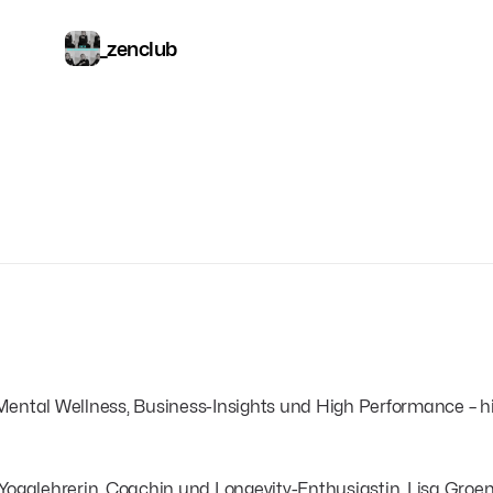
_zenclub
tal Wellness, Business-Insights und High Performance – hie
 Yogalehrerin, Coachin und Longevity-Enthusiastin. Lisa Gro