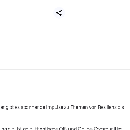
🔇
r gibt es spannende Impulse zu Themen von Resilienz bis
ening glaubt an authentische Off- und Online-Communities