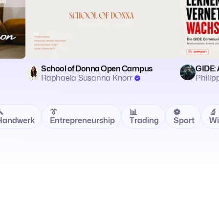
School of Donna Open Campus
GIDE: 
Raphaela Susanna Knorr
Philip

👔
📊
⚽️
🔬
Handwerk
Entrepreneurship
Trading
Sport
Wi