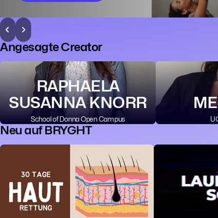
Angesagte Creator
RAPHAELA
SUSANNA KNORR
ME
School of Donna Open Campus
UG
Neu auf BRYGHT