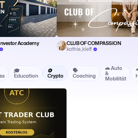
Investor Academy
CLUB OF COMPASSION
kathie_kleff
🚗 Auto
🎓
🪙
🗣️

&
ss
Education
Crypto
Coaching
Mobilität