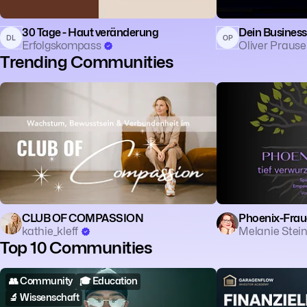
30 Tage - Haut veränderung
Dein Business
DL
OP
Erfolgskompass
Oliver Praus
Trending Communities
🧘 Achtsamkeit
📈 Self-Improvement
🧙 Spiritualität
CLUB OF COMPASSION
Phoenix-Fra
kathie_kleff
Melanie Ste
Top 10 Communities
👥 Community
🎓 Education
🏠 Real Estate
💰
🔬 Wissenschaft