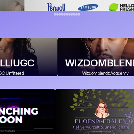
LLIUGC
WIZDOMBLEN
C Unfiltered
Wizdomblendz Academy