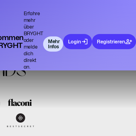
Erfahre
mehr
über
BRYGHT
kommen
oder
Mehr
Login
Registrieren
BRYGHT
Infos
melde
dich
direkt
an.