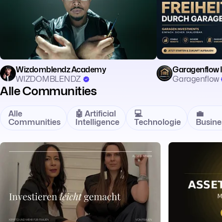
Wizdomblendz Academy
Garagenflow 
WIZDOMBLENDZ
Garagenflow
Alle Communities
Alle
🤖 Artificial
💻
💼
Communities
Intelligence
Technologie
Busine
🪙 Crypto
🪙 Crypto