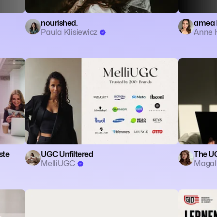
nourished.
amea F
Paula Klisiewicz
Anne 
ste
UGC Unfiltered
The U
MelliUGC
Magal
🗣️ Coaching
👥 Community
📱 Social Media
🗣️ Coachi