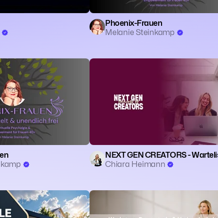
Phoenix-Frauen
e
Melanie Steinkamp
uen
NEXT GEN CREATORS - Warteli
inkamp
Chiara Heimann
 Finanzen
🧘 Achtsamkeit
📈 Self-Improvement
🧙 Spiritualität