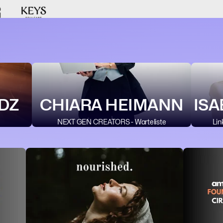
DZ
CHIARA HEIMANN
ISA
NEXT GEN CREATORS - Warteliste
Lin
💼 Busines
👔 Entrepr