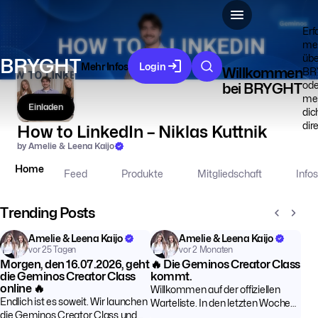
Erf
me
übe
BRYGHT
Mehr Infos
Login
Willkommen
BR
ode
bei BRYGHT
me
Einladen
dic
dir
How to LinkedIn – Niklas Kuttnik
by Amelie & Leena Kaijo
Home
Feed
Produkte
Mitgliedschaft
Infos
Trending Posts
Amelie & Leena Kaijo
Amelie & Leena Kaijo
vor 25 Tagen
vor 2 Monaten
Morgen, den 16.07.2026, geht
🔥 Die Geminos Creator Class
die Geminos Creator Class
kommt.
online 🔥
Willkommen auf der offiziellen
Endlich ist es soweit. Wir launchen
Warteliste. In den letzten Wochen
die Geminos Creator Class und
haben wir unser gesamtes