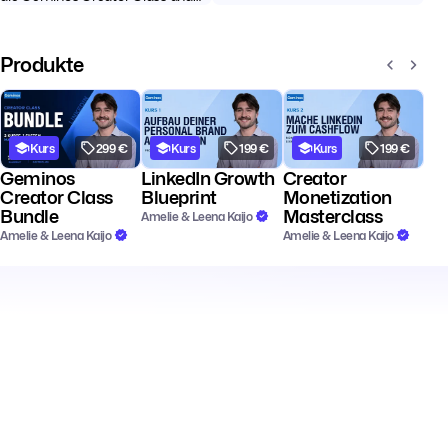
freuen uns wahnsinnig darauf euch
LinkedIn-Wissen aus eigenen
all unsere LinkedIn Expertise an
Accounts, Creator-Kampagnen ...
die Hand zu ge...
Produkte
Kurs
299 €
Kurs
199 €
Kurs
199 €
Geminos
LinkedIn Growth
Creator
Creator Class
Blueprint
Monetization
Bundle
Masterclass
Amelie & Leena Kaijo
Amelie & Leena Kaijo
Amelie & Leena Kaijo